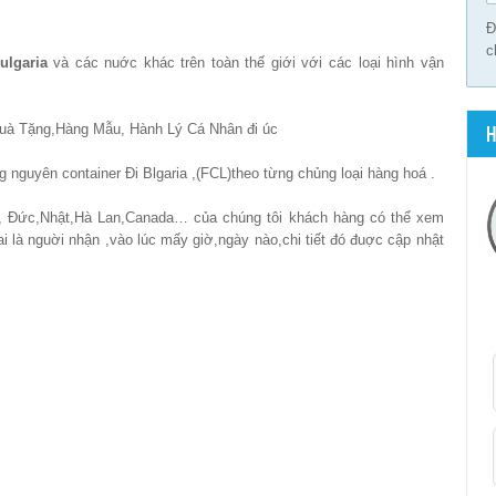
Đ
c
ulgaria
và các nuớc khác trên toàn thế giới với các loại hình vận
H
à Tặng,Hàng Mẫu, Hành Lý Cá Nhân đi úc
 nguyên container Đi Blgaria ,(FCL)theo từng chủng loại hàng hoá .
, Đức,Nhật,Hà Lan,Canada… của chúng tôi khách hàng có thể xem
ai là nguời nhận ,vào lúc mấy giờ,ngày nào,chi tiết đó đuợc cập nhật