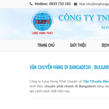
Hotline:
0933 733 193
Mail
info@longhungp
TRANG CHỦ
GIỚI THIỆU
DỊCH
VẬN CHUYỂN HÀNG ĐI BANGADESH , BULGARIA
Công ty Long Hưng Phát chuyên về
Vận Chuyển Hàn
hình thức
chuyển phát nhanh đi Bangadesh
bằng đu
giá cạnh tranh nhất hiện nay.