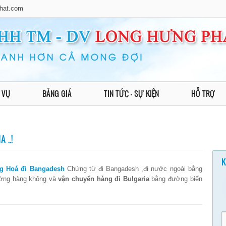
hat.com
 VỤ
BẢNG GIÁ
TIN TỨC - SỰ KIỆN
HỖ TRỢ
 ..!
K
g Hoá đi Bangadesh
Chứng từ đi Bangadesh ,đi nước ngoài bằng
ờng hàng không và
vận chuyển hàng đi Bulgaria
bằng đường biển