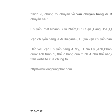
*Dich vụ chúng tôi chuyên về
Van chuyen hang di B
chuyển sau:
Chuyển Phát Nhanh Bưu Phẩm,Bưu Kiện ,Hàng Hoá ,Qu
Vận chuyển hàng lẻ đi Bulgaria (LCL)và vận chuyển hàng
Đến với Vận Chuyển hàng đi Mỹ, Đi Na Uy ,Anh,Pháp
đuợc lịch trình cụ thể lô hàng của mình đi như thế nào,
trên website của chúng tôi
http//www.longhungphat.com.
TAGS