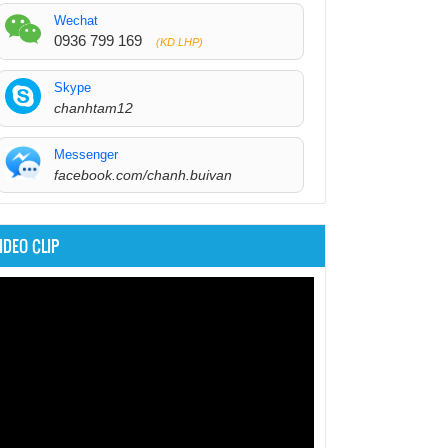
Wechat
0936 799 169
(KD LHP)
Skype
chanhtam12
Messenger
facebook.com/chanh.buivan
IDEO CLIP