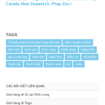
Canada,-New-Zealand,Uc,-Phap,-Duc./
TAGS
Chuyển phát nhanh giao hàng tận nhà
vận chuyển cá khô
tôm khô
bánh pía
Cơm cháy
bánh tráng
măng khô
gia vị các loại
hành phi
bánh keo
Mắm cá
mỹ phẩm
thuốc tây
thước bắc
thước nam
trà
cafe/
CÁC BÀI VIẾT LIÊN QUAN
Gửi hàng đi Úc tại Vĩnh Long
Gửi hàng đi Togo