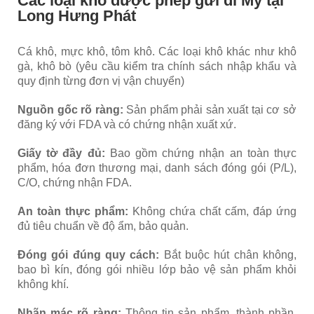
Các loại khô được phép gửi đi Mỹ tại
Long Hưng Phát
Cá khô, mực khô, tôm khô​.
Các loại khô khác như khô
gà, khô bò (yêu cầu kiểm tra chính sách nhập khẩu và
quy định từng đơn vị vận chuyển)
Nguồn gốc rõ ràng:
Sản phẩm phải sản xuất tại cơ sở
đăng ký với FDA và có chứng nhận xuất xứ.
Giấy tờ đầy đủ:
Bao gồm chứng nhận an toàn thực
phẩm, hóa đơn thương mại, danh sách đóng gói (P/L),
C/O, chứng nhận FDA.
An toàn thực phẩm:
Không chứa chất cấm, đáp ứng
đủ tiêu chuẩn về độ ẩm, bảo quản.
Đóng gói đúng quy cách:
Bắt buộc hút chân không,
bao bì kín, đóng gói nhiều lớp bảo vệ sản phẩm khỏi
không khí.
Nhãn mác rõ ràng:
Thông tin sản phẩm, thành phần,