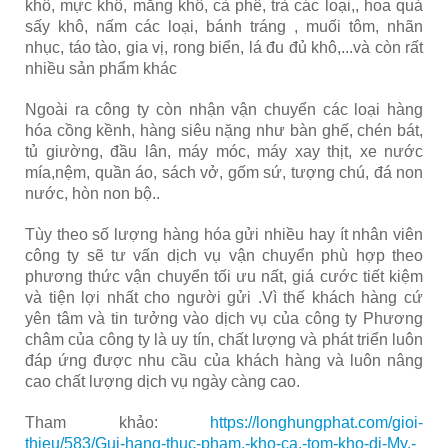
khô, mực khô, măng khô, cà phê, trà các loại,, hoa quả
sấy khô, nấm các loại, bánh tráng , muối tôm, nhãn
nhục, táo tào, gia vị, rong biển, lá đu đủ khô,...và còn rất
nhiều sản phẩm khác
Ngoài ra công ty còn nhận vận chuyển các loại hàng
hóa cồng kềnh, hàng siêu nặng như bàn ghế, chén bát,
tủ giường, đầu lân, máy móc, máy xay thịt, xe nước
mía,nệm, quần áo, sách vở, gốm sứ, tượng chú, đá non
nước, hòn non bộ..
Tùy theo số lượng hàng hóa gửi nhiều hay ít nhân viên
công ty sẽ tư vấn dịch vụ vận chuyển phù hợp theo
phương thức vận chuyển tối ưu nất, giá cước tiết kiệm
và tiện lợi nhất cho người gửi .Vì thế khách hàng cứ
yên tâm và tin tưởng vào dịch vụ của công ty Phương
châm của công ty là uy tín, chất lượng và phát triển luôn
đáp ứng được nhu cầu của khách hàng và luôn nâng
cao chất lượng dịch vụ ngày càng cao.
Tham khảo:
https://longhungphat.com/gioi-
thieu/583/Gui-hang-thuc-pham,-kho-ca,-tom-kho-di-My,-