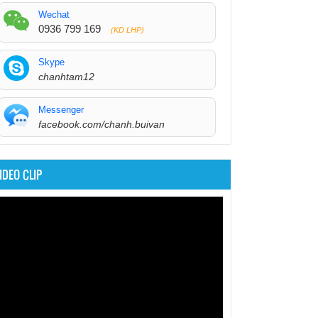
Wechat
0936 799 169
(KD LHP)
Skype
chanhtam12
Messenger
facebook.com/chanh.buivan
IDEO CLIP