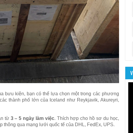
V
ủa bưu kiện, bạn có thể lựa chọn một trong các phương
ác thành phố lớn của Iceland như Reykjavik, Akureyri,
an từ
3 – 5 ngày làm việc
. Thích hợp cho hồ sơ du học,
gấp thông qua mạng lưới quốc tế của DHL, FedEx, UPS.