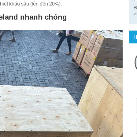
hiết khấu sâu (lên đến 20%).
Đ
c
celand nhanh chóng
H