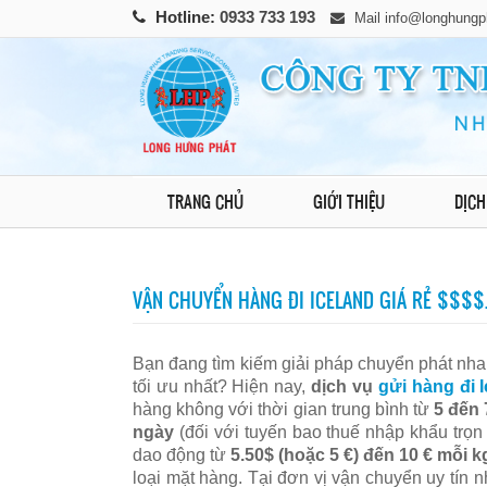
Hotline:
0933 733 193
Mail
info@longhungp
TRANG CHỦ
GIỚI THIỆU
DỊCH
VẬN CHUYỂN HÀNG ĐI ICELAND GIÁ RẺ $$$$
Bạn đang tìm kiếm giải pháp chuyển phát nhan
tối ưu nhất? Hiện nay,
dịch vụ
gửi hàng đi 
hàng không với thời gian trung bình từ
5 đến 
ngày
(đối với tuyến bao thuế nhập khẩu trọn
dao động từ
5.50$ (hoặc 5 €) đến 10 € mỗi k
loại mặt hàng. Tại đơn vị vận chuyển uy tín 