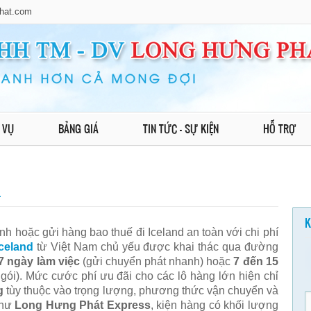
hat.com
 VỤ
BẢNG GIÁ
TIN TỨC - SỰ KIỆN
HỖ TRỢ
.
K
h hoặc gửi hàng bao thuế đi Iceland an toàn với chi phí
Iceland
từ Việt Nam chủ yếu được khai thác qua đường
7 ngày làm việc
(gửi chuyển phát nhanh) hoặc
7 đến 15
 gói). Mức cước phí ưu đãi cho các lô hàng lớn hiện chỉ
g
tùy thuộc vào trọng lượng, phương thức vận chuyển và
như
Long Hưng Phát Express
, kiện hàng có khối lượng