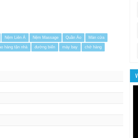
Nệm Liên Á
Nệm Massage
Quần Áo
Màn cửa
ao hàng tận nhà
đường biển
máy bay
chở hàng
V