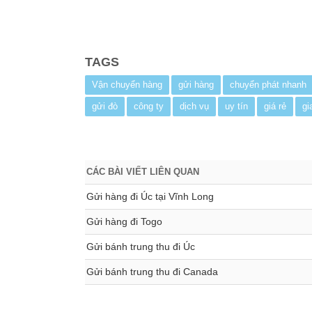
TAGS
Vận chuyển hàng
gửi hàng
chuyển phát nhanh
gửi đò
công ty
dịch vụ
uy tín
giá rẻ
gi
CÁC BÀI VIẾT LIÊN QUAN
Gửi hàng đi Úc tại Vĩnh Long
Gửi hàng đi Togo
Gửi bánh trung thu đi Úc
Gửi bánh trung thu đi Canada