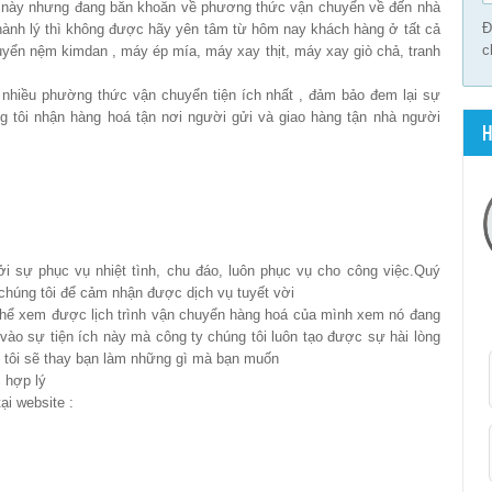
m này nhưng đang băn khoăn về phương thức vận chuyển về đến nhà
Đ
hành lý thì không được hãy yên tâm từ hôm nay khách hàng ở tất cả
c
uyển nệm kimdan , máy ép mía, máy xay thịt, máy xay giò chả, tranh
nhiều phường thức vận chuyển tiện ích nhất , đảm bảo đem lại sự
g tôi nhận hàng hoá tận nơi người gửi và giao hàng tận nhà người
H
ởi sự phục vụ nhiệt tình, chu đáo, luôn phục vụ cho công việc.Quý
 chúng tôi để cảm nhận được dịch vụ tuyết vời
thể xem được lịch trình vận chuyển hàng hoá của mình xem nó đang
vào sự tiện ích này mà công ty chúng tôi luôn tạo được sự hài lòng
ng tôi sẽ thay bạn làm những gì mà bạn muốn
 hợp lý
tại website :