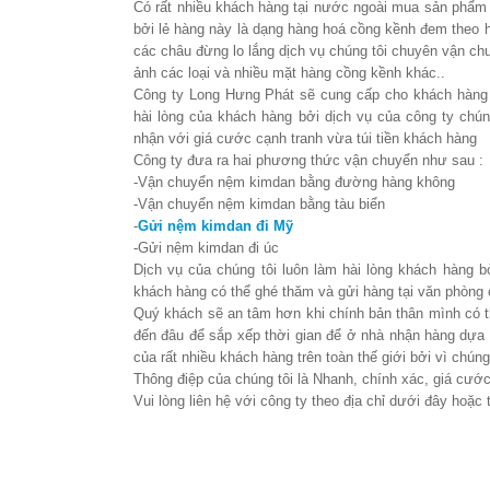
Có rất nhiều khách hàng tại nước ngoài mua sản phẩ
bởi lẻ hàng này là dạng hàng hoá cồng kềnh đem theo 
các châu đừng lo lắng dịch vụ chúng tôi chuyên vận ch
ảnh các loại và nhiều mặt hàng cồng kềnh khác..
Công ty Long Hưng Phát sẽ cung cấp cho khách hàng 
hài lòng của khách hàng bởi dịch vụ của công ty chún
nhận với giá cước cạnh tranh vừa túi tiền khách hàng
Công ty đưa ra hai phương thức vận chuyển như sau :
-Vận chuyển nệm kimdan bằng đường hàng không
-Vận chuyển nệm kimdan bằng tàu biển
-
Gửi nệm kimdan đi Mỹ
-Gửi nệm kimdan đi úc
Dịch vụ của chúng tôi luôn làm hài lòng khách hàng b
khách hàng có thể ghé thăm và gửi hàng tại văn phòng
Quý khách sẽ an tâm hơn khi chính bản thân mình có 
đến đâu để sắp xếp thời gian để ở nhà nhận hàng dựa 
của rất nhiều khách hàng trên toàn thế giới bởi vì chú
Thông điệp của chúng tôi là Nhanh, chính xác, giá cước
Vui lòng liên hệ với công ty theo địa chỉ dưới đây hoặc 