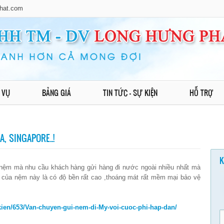
hat.com
 VỤ
BẢNG GIÁ
TIN TỨC - SỰ KIỆN
HỖ TRỢ
, SINGAPORE..!
K
nệm mà nhu cầu khách hàng gửi hàng đi nước ngoài nhiều nhất mà
của nệm này là có độ bền rất cao ,thoáng mát rất mềm mại bảo vệ
kien/653/Van-chuyen-gui-nem-di-My-voi-cuoc-phi-hap-dan/