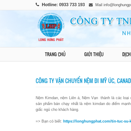
Hotline:
0933 733 193
Mail
info@longhungp
TRANG CHỦ
GIỚI THIỆU
DỊCH
CÔNG TY VẬN CHUYỂN NỆM ĐI MỸ ÚC, CANADA
Nệm Kimdan, nệm Liên á, Nệm Vạn thành là các loại 
sản phẩm bán chạy nhất là nệm kimdan do điểm mạnh 
giấc ngủ cho khách hàng.
=> Bạn có biết:
https://longhungphat.com/tin-tuc-su-