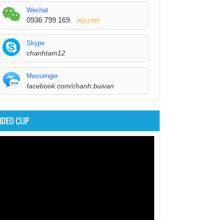
Wechat
0936 799 169
(KD LHP)
Skype
chanhtam12
Messenger
facebook.com/chanh.buivan
IDEO CLIP