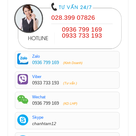
028.399 07826
0936 799 169
0933 733 193
Zalo
0936 799 169
(Kinh Doanh)
Viber
0933 733 193
(Tư vấn )
Wechat
0936 799 169
(KD LHP)
Skype
chanhtam12