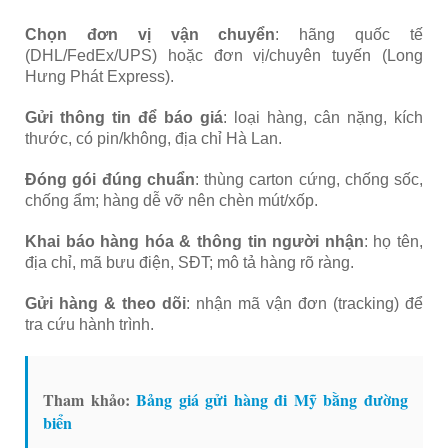
Chọn đơn vị vận chuyển
: hãng quốc tế
(DHL/FedEx/UPS) hoặc đơn vị/chuyên tuyến (Long
Hưng Phát Express).
Gửi thông tin để báo giá
: loại hàng, cân nặng, kích
thước, có pin/không, địa chỉ Hà Lan.
Đóng gói đúng chuẩn
: thùng carton cứng, chống sốc,
chống ẩm; hàng dễ vỡ nên chèn mút/xốp.
Khai báo hàng hóa & thông tin người nhận
: họ tên,
địa chỉ, mã bưu điện, SĐT; mô tả hàng rõ ràng.
Gửi hàng & theo dõi
: nhận mã vận đơn (tracking) để
tra cứu hành trình.
Tham khảo:
Bảng giá gửi hàng đi Mỹ bằng đường
biển