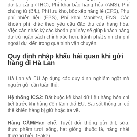
dỡ tại cảng (THC),
Phí khai báo hàng hóa (AMS),
Phí
chứng từ (B/L),
Phí lưu kho, bốc xếp hàng lẻ (CFS),
Phụ
phí nhiên liệu (EBS),
Phí khai Manifest, ENS,
Các
khoản phí khác theo yêu cầu đặc thù của hàng hóa.
Việc cân nhắc kỹ các khoản phí này sẽ giúp khách hàng
dự trù ngân sách chính xác hơn, tránh phát sinh chi phí
ngoài dự kiến trong quá trình vận chuyển.
Quy định nhập khẩu hải quan khi gửi
hàng đi Hà Lan
Hà Lan và EU áp dụng các quy định nghiêm ngặt mà
người gửi cần tuân thủ:
Hệ thống ICS2:
Bắt buộc kê khai dữ liệu hàng hóa chi
tiết trước khi hàng đến lãnh thổ EU. Sai sót thông tin có
thể khiến hàng bị giữ hoặc trả về.
Hàng CẤM/Hạn chế:
Tuyệt đối không gửi thịt, sữa,
thực phẩm tươi sống, hạt giống, thuốc lá, hàng nhái
thương hiệu (Fake).