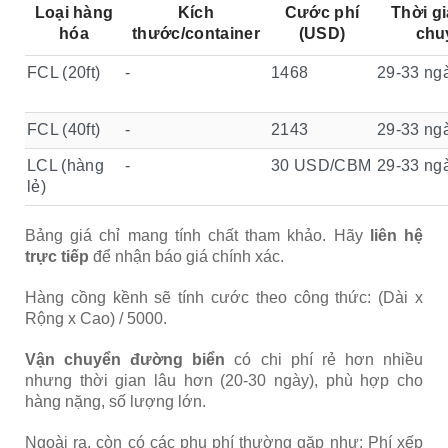
Loại hàng
Kích
Cước phí
Thời g
hóa
thước/container
(USD)
chu
FCL (20ft)
-
1468
29-33 ng
FCL (40ft)
-
2143
29-33 ng
LCL (hàng
-
30 USD/CBM
29-33 ng
lẻ)
Bảng giá chỉ mang tính chất tham khảo. Hãy
liên hệ
trực tiếp
để nhận báo giá chính xác.
Hàng cồng kềnh sẽ tính cước theo công thức:
(Dài x
Rộng x Cao) / 5000
.
Vận chuyển đường biển
có chi phí rẻ hơn nhiều
nhưng thời gian lâu hơn (20-30 ngày), phù hợp cho
hàng nặng, số lượng lớn.
Ngoài ra, còn có các phụ phí thường gặp như: Phí xếp