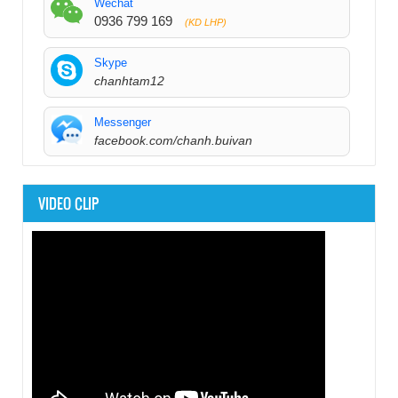
Wechat
0936 799 169
(KD LHP)
Skype
chanhtam12
Messenger
facebook.com/chanh.buivan
VIDEO CLIP