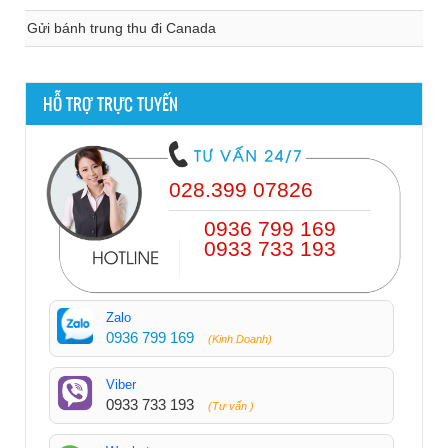
Gửi bánh trung thu đi Canada
HỖ TRỢ TRỰC TUYẾN
028.399 07826
0936 799 169
0933 733 193
Zalo
0936 799 169
(Kinh Doanh)
Viber
0933 733 193
(Tư vấn )