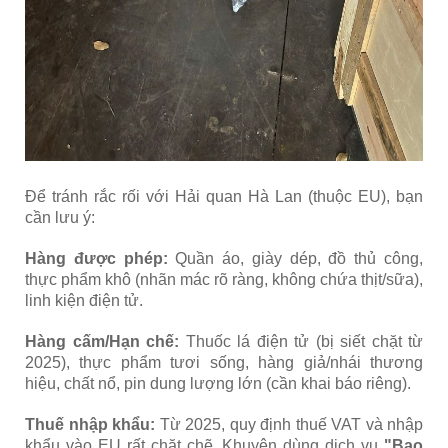
Để tránh rắc rối với Hải quan Hà Lan (thuộc EU), bạn
cần lưu ý:
Hàng được phép:
Quần áo, giày dép, đồ thủ công,
thực phẩm khô (nhãn mác rõ ràng, không chứa thịt/sữa),
linh kiện điện tử.
Hàng cấm/Hạn chế:
Thuốc lá điện tử (bị siết chặt từ
2025), thực phẩm tươi sống, hàng giả/nhái thương
hiệu, chất nổ, pin dung lượng lớn (cần khai báo riêng).
Thuế nhập khẩu:
Từ 2025, quy định thuế VAT và nhập
khẩu vào EU rất chặt chẽ. Khuyên dùng dịch vụ
"Bao