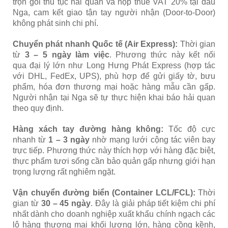
trọn gói thủ tục hải quan và nộp thuế VAT 20% tại đầu
Nga, cam kết giao tận tay người nhận (Door-to-Door)
không phát sinh chi phí.
Chuyển phát nhanh Quốc tế (Air Express):
Thời gian
từ
3 – 5 ngày làm việc
. Phương thức này kết nối
qua đại lý lớn như Long Hưng Phát Express (hợp tác
với DHL, FedEx, UPS), phù hợp để gửi giấy tờ, bưu
phẩm, hóa đơn thương mại hoặc hàng mẫu cần gấp.
Người nhận tại Nga sẽ tự thực hiện khai báo hải quan
theo quy định.
Hàng xách tay đường hàng không:
Tốc độ cực
nhanh từ
1 – 3 ngày
nhờ mạng lưới cộng tác viên bay
trực tiếp. Phương thức này thích hợp với hàng đặc biệt,
thực phẩm tươi sống cần bảo quản gấp nhưng giới hạn
trọng lượng rất nghiêm ngặt.
Vận chuyển đường biển (Container LCL/FCL):
Thời
gian từ
30 – 45 ngày
. Đây là giải pháp tiết kiệm chi phí
nhất dành cho doanh nghiệp xuất khẩu chính ngạch các
lô hàng thương mại khối lượng lớn, hàng cồng kềnh,