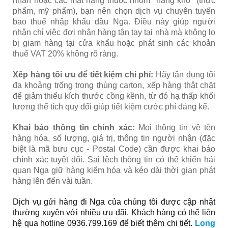
nhân hoặc các mặt hàng thuộc nhóm "hàng khó" (thực
phẩm, mỹ phẩm), bạn nên chọn dịch vụ chuyên tuyến
bao thuế nhập khẩu đầu Nga. Điều này giúp người
nhận chỉ việc đợi nhận hàng tận tay tại nhà mà không lo
bị giam hàng tại cửa khẩu hoặc phát sinh các khoản
thuế VAT 20% không rõ ràng.
Xếp hàng tối ưu để tiết kiệm chi phí:
Hãy tận dụng tối
đa khoảng trống trong thùng carton, xếp hàng thật chặt
để giảm thiểu kích thước cồng kềnh, từ đó hạ thấp khối
lượng thể tích quy đổi giúp tiết kiệm cước phí đáng kể.
Khai báo thông tin chính xác:
Mọi thông tin về tên
hàng hóa, số lượng, giá trị, thông tin người nhận (đặc
biệt là mã bưu cục - Postal Code) cần được khai báo
chính xác tuyệt đối. Sai lệch thông tin có thể khiến hải
quan Nga giữ hàng kiểm hóa và kéo dài thời gian phát
hàng lên đến vài tuần.
Dịch vụ gửi hàng đi Nga của chúng tôi được cập nhật
thường xuyên với nhiều ưu đãi. Khách hàng có thể liên
hệ qua hotline
0936.799.169
để biết thêm chi tiết.
Long