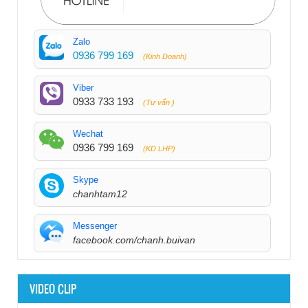
Zalo
0936 799 169
(Kinh Doanh)
Viber
0933 733 193
(Tư vấn )
Wechat
0936 799 169
(KD LHP)
Skype
chanhtam12
Messenger
facebook.com/chanh.buivan
VIDEO CLIP