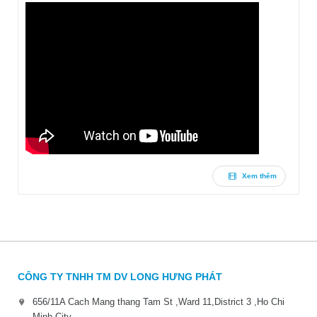
Xem thêm
CÔNG TY TNHH TM DV LONG HƯNG PHÁT
656/11A Cach Mang thang Tam St ,Ward 11,District 3 ,Ho Chi
Minh City.