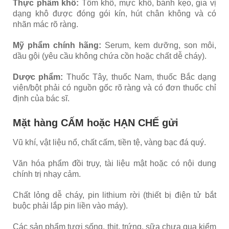
Thực phẩm khô:
Tôm khô, mực khô, bánh kẹo, gia vị
dạng khô được đóng gói kín, hút chân không và có
nhãn mác rõ ràng.
Mỹ phẩm chính hãng:
Serum, kem dưỡng, son môi,
dầu gội (yêu cầu không chứa cồn hoặc chất dễ cháy).
Dược phẩm:
Thuốc Tây, thuốc Nam, thuốc Bắc dạng
viên/bột phải có nguồn gốc rõ ràng và có đơn thuốc chỉ
định của bác sĩ.
Mặt hàng CẤM hoặc HẠN CHẾ gửi
Vũ khí, vật liệu nổ, chất cấm, tiền tệ, vàng bạc đá quý.
Văn hóa phẩm đồi trụy, tài liệu mật hoặc có nội dung
chính trị nhạy cảm.
Chất lỏng dễ cháy, pin lithium rời (thiết bị điện tử bắt
buộc phải lắp pin liền vào máy).
Các sản phẩm tươi sống, thịt, trứng, sữa chưa qua kiểm