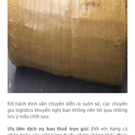
Để hành trình vận chuyển diễn ra suôn sẻ, các chuyên
gia logistics khuyến nghị bạn không nên bỏ qua những
lưu ý mấu chốt sau:
Ưu tiên dịch vụ bao thuế trọn gói:
Đối với hàng cá