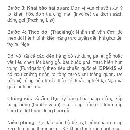
Bước 3: Khai báo hải quan:
Đơn vị vận chuyển xử lý
tờ khai, hóa đơn thương mại (Invoice) và danh sách
đóng gói (Packing List).
Bước 4: Theo dõi (Tracking):
Nhận mã vận đơn để
theo dõi hành trình kiện hàng trực tuyến đến khi giao tận
tay tại Nga.
Đối với tất cả các kiện hàng có sử dụng pallet gỗ hoặc
vật liệu chèn lót bằng gỗ, bắt buộc phải thực hiện hun
trùng (Fumigation) theo tiêu chuẩn quốc tế
ISPM-15
và
có dấu chứng nhận rõ ràng trước khi thông quan. Để
bảo vệ hàng hóa trước thời tiết khắc nghiệt tại Nga và
quá trình bốc dỡ:
Chống sốc và ẩm:
Bọc kỹ hàng hóa bằng màng xốp
bong bóng (bubble wrap). Đặt trong thùng carton cứng
chịu lực tốt hoặc đóng hòm gỗ.
Niêm phong:
Bọc kín toàn bộ bề mặt thùng bằng băng
keo để chống thấm nước. Kê khai chính xác danh mục,