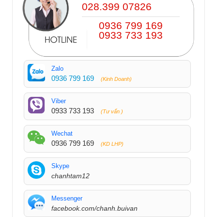
028.399 07826
0936 799 169
0933 733 193
Zalo
0936 799 169
(Kinh Doanh)
Viber
0933 733 193
(Tư vấn )
Wechat
0936 799 169
(KD LHP)
Skype
chanhtam12
Messenger
facebook.com/chanh.buivan