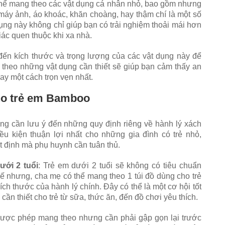
thể mang theo các vật dụng cá nhân nhỏ, bao gồm nhưng
, máy ảnh, áo khoác, khăn choàng, hay thậm chí là một số
 dụng này không chỉ giúp bạn có trải nghiệm thoải mái hơn
ác quen thuộc khi xa nhà.
 đến kích thước và trọng lượng của các vật dụng này để
theo những vật dụng cần thiết sẽ giúp bạn cảm thấy an
y một cách trọn vẹn nhất.
cho trẻ em Bamboo
ũng cần lưu ý đến những quy định riêng về hành lý xách
ều kiện thuận lợi nhất cho những gia đình có trẻ nhỏ,
 định mà phụ huynh cần tuân thủ.
ưới 2 tuổi
: Trẻ em dưới 2 tuổi sẽ không có tiêu chuẩn
hế nhưng, cha mẹ có thể mang theo 1 túi đồ dùng cho trẻ
ch thước của hành lý chính. Đây có thể là một cơ hội tốt
n thiết cho trẻ từ sữa, thức ăn, đến đồ chơi yêu thích.
 được phép mang theo nhưng cần phải gập gọn lại trước