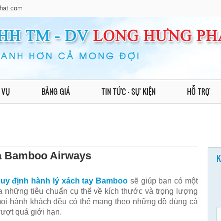
hat.com
 VỤ
BẢNG GIÁ
TIN TỨC - SỰ KIỆN
HỖ TRỢ
ủa Bamboo Airways
K
uy định hành lý xách tay Bamboo
sẽ giúp bạn có một
ra những tiêu chuẩn cụ thể về kích thước và trọng lượng
mọi hành khách đều có thể mang theo những đồ dùng cá
vượt quá giới hạn.