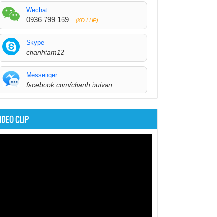
Wechat
0936 799 169
(KD LHP)
Skype
chanhtam12
Messenger
facebook.com/chanh.buivan
IDEO CLIP