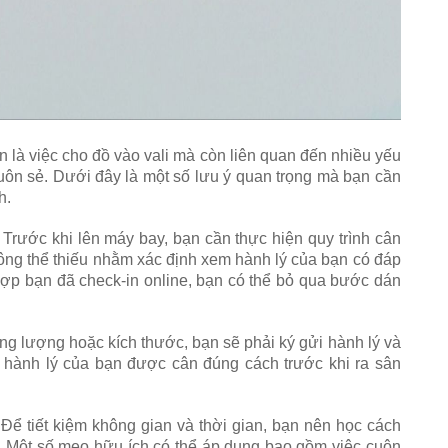
n là việc cho đồ vào vali mà còn liên quan đến nhiều yếu
uôn sẻ. Dưới đây là một số lưu ý quan trọng mà bạn cần
h.
: Trước khi lên máy bay, bạn cần thực hiện quy trình cân
hông thể thiếu nhằm xác định xem hành lý của bạn có đáp
ợp bạn đã check-in online, bạn có thể bỏ qua bước dán
ng lượng hoặc kích thước, bạn sẽ phải ký gửi hành lý và
g hành lý của bạn được cân đúng cách trước khi ra sân
 Để tiết kiệm không gian và thời gian, bạn nên học cách
. Một số mẹo hữu ích có thể áp dụng bao gồm việc cuộn