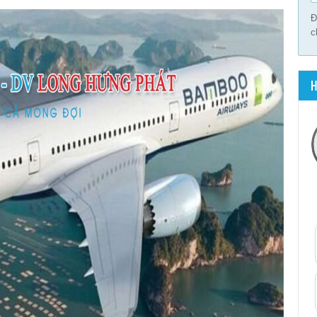
Đ
c
H