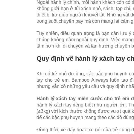
Ngoài hành lý chính, mỗi hành khách còn có 
không giới hạn ở túi xách nhỏ, sách, tạp chí
thiết bị trợ giúp người khuyết tật. Những vật
trong suốt chuyến bay mà còn mang lại cảm gi
Tuy nhiên, điều quan trọng là bạn cần lưu ý
chúng không nằm ngoài quy định. Việc mang 
tâm hơn khi di chuyển và tận hưởng chuyến ba
Quy định về hành lý xách tay 
Khi có trẻ nhỏ đi cùng, các bậc phụ huynh c
tay cho trẻ em. Bamboo Airways luôn tạo đi
nhưng vẫn có những yêu cầu và quy định nhất
Hành lý xách tay miễn cước cho trẻ em d
hành lý xách tay riêng biệt như người lớn. T
(≤3kg) với kích thước không được vượt quá kí
để các bậc phụ huynh mang theo các đồ dùng cầ
Đồng thời, xe đẩy hoặc xe nôi của trẻ cũng