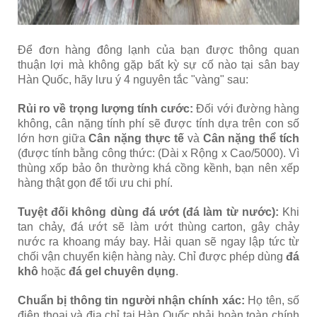
Để đơn hàng đông lạnh của bạn được thông quan
thuận lợi mà không gặp bất kỳ sự cố nào tại sân bay
Hàn Quốc, hãy lưu ý 4 nguyên tắc "vàng" sau:
Rủi ro về trọng lượng tính cước:
Đối với đường hàng
không, cân nặng tính phí sẽ được tính dựa trên con số
lớn hơn giữa
Cân nặng thực tế
và
Cân nặng thể tích
(được tính bằng công thức: (Dài x Rộng x Cao/5000). Vì
thùng xốp bảo ôn thường khá cồng kềnh, bạn nên xếp
hàng thật gọn để tối ưu chi phí.
Tuyệt đối không dùng đá ướt (đá làm từ nước):
Khi
tan chảy, đá ướt sẽ làm ướt thùng carton, gây chảy
nước ra khoang máy bay. Hải quan sẽ ngay lập tức từ
chối vận chuyển kiện hàng này. Chỉ được phép dùng
đá
khô
hoặc
đá gel chuyên dụng
.
Chuẩn bị thông tin người nhận chính xác:
Họ tên, số
điện thoại và địa chỉ tại Hàn Quốc phải hoàn toàn chính