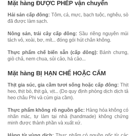
Mặt hàng ĐƯỢC PHÉP vận chuyển
Hải sản cấp đông:
Tôm, cá, mực, bạch tuộc, nghêu, sò
đã được làm sạch.
Nông sản, trái cây cấp đông:
Sầu riêng nguyên múi
tách vỏ, xoài, bơ, mít... đóng gói hút chân không.
Thực phẩm chế biến sẵn (cấp đông):
Bánh chưng,
giò chả, nem chua, sủi cảo, há cảo...
Mặt hàng BỊ HẠN CHẾ HOẶC CẤM
Thịt gia súc, gia cầm tươi sống hoặc cấp đông:
Thịt
heo, thịt bò, thịt gà, vịt... (Do quy định phòng dịch dịch tả
heo châu Phi và cúm gia cầm).
Thực phẩm không rõ nguồn gốc:
Hàng hóa không có
nhãn mác, tự làm tại nhà (handmade) không chứng
minh được thành phần và xuất xứ.
Hàng từ vùng dịch:
Thực phẩm có nguồn gốc từ các