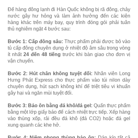
Để hàng đông lạnh đi Hàn Quốc không bị rã đông, chảy
nước gây hư hỏng và làm ảnh hưởng đến các kiện
hàng khác trên máy bay, quy trình đóng gói phải tuân
thủ nghiêm ngặt 4 bước sau:
Bước 1: Cấp đông sâu:
Thực phẩm phải được bỏ vào
tủ cấp đông chuyên dụng ở nhiệt độ âm sâu trong vòng
ít nhất
24 đến 48 tiếng
trước khi bàn giao cho đơn vị
vận chuyển.
Bước 2: Hút chân không tuyệt đối:
Nhân viên Long
Hưng Phát Express cho thực phẩm vào túi nilon dày
chuyên dụng, hút sạch không khí để triệt tiêu vi khuẩn
gây hại và ngăn mùi tuyệt đối.
Bước 3: Bảo ôn bằng đá khô/đá gel:
Quấn thực phẩm
bằng một lớp giấy báo để cách nhiệt trực tiếp. Xếp hàng
vào thùng xốp, rải đều đá khô (đá CO2) hoặc đá gel
xung quanh các khe hở.
Bước 4: Niêm phong thùng bảo ôn:
Dán kín tất cả