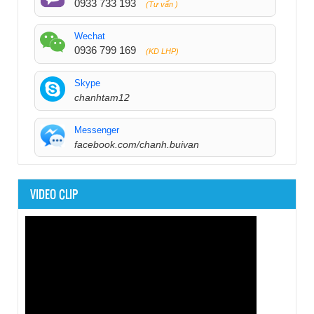
0933 733 193
(Tư vấn )
Wechat
0936 799 169
(KD LHP)
Skype
chanhtam12
Messenger
facebook.com/chanh.buivan
VIDEO CLIP