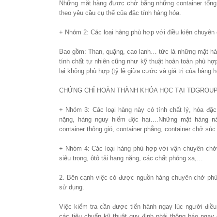
Những mặt hàng được chở bằng những container tổng h
theo yêu cầu cụ thể của đặc tính hàng hóa.
+ Nhóm 2: Các loại hàng phù hợp với điều kiện chuyên
Bao gồm: Than, quặng, cao lanh… tức là những mặt hàn
tính chất tự nhiên cũng như kỹ thuật hoàn toàn phù hợ
lại không phù hợp (tỷ lệ giữa cước và giá trị của hàng h
CHỨNG CHỈ HOÀN THÀNH KHÓA HỌC TẠI TDGROUP
+ Nhóm 3: Các loại hàng này có tính chất lý, hóa đặc
nặng, hàng nguy hiểm độc hại….Những mặt hàng này
container thông gió, container phẳng, container chở sú
+ Nhóm 4: Các loại hàng phù hợp với vận chuyên chở b
siêu trọng, ôtô tải hạng nặng, các chất phóng xạ,…
2. Bên cạnh việc có được nguồn hàng chuyên chở phù h
sử dụng.
Việc kiểm tra cần được tiến hành ngay lúc người điều
các tiêu chuẩn kỹ thuật quy định phải thông báo ngay