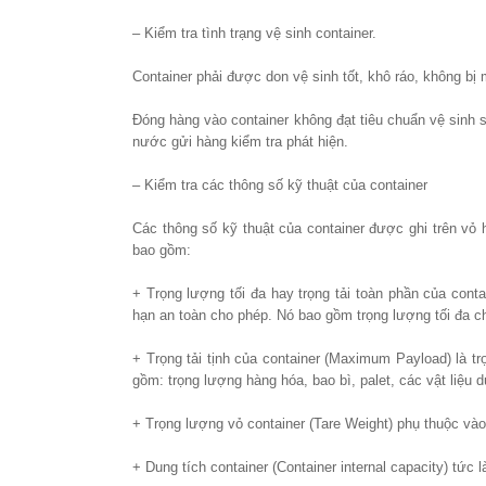
– Kiểm tra tình trạng vệ sinh container.
Container phải được don vệ sinh tốt, khô ráo, không bị 
Ðóng hàng vào container không đạt tiêu chuẩn vệ sinh s
nước gửi hàng kiểm tra phát hiện.
– Kiểm tra các thông số kỹ thuật của container
Các thông số kỹ thuật của container được ghi trên vỏ 
bao gồm:
+ Trọng lượng tối đa hay trọng tải toàn phần của con
hạn an toàn cho phép. Nó bao gồm trọng lượng tối đa ch
+ Trọng tải tịnh của container (Maximum Payload) là t
gồm: trọng lượng hàng hóa, bao bì, palet, các vật liệu 
+ Trọng lượng vỏ container (Tare Weight) phụ thuộc vào 
+ Dung tích container (Container internal capacity) tức 