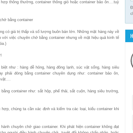
ợp thông thường, container thông gió hoặc container bảo ôn….tuỳ
Đ
c
 chở bằng container
g có giá trị thấp và số lượng buôn bán lớn. Những mặt hàng này về
H
p với việc chuyên chở bằng container nhưng về mặt hiệu quả kinh tế
óa.)
!
 biệt như : hàng dễ hỏng, hàng đông lạnh, súc vật sống, hàng siêu
 phải đóng bằng container chuyên dụng như: container bảo ôn,
c vật….
ằng container như: sắt hộp, phế thải, sắt cuộn, hàng siêu trường,
ợp, chúng ta cần xác định và kiểm tra các loại, kiểu container khi
 hành chuyên chở giao container. Khi phát hiện container không đạt
 cho người điều hành chuyên chở, tuyệt đối không chấp nhận, hoặc