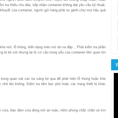
m tra thiếu chu đáo, tiếp nhận container không đạt yêu cầu kỹ thuật,
 khuyết của container, người gửi hàng phải tự gánh chịu mọi hậu quả
 khe nứt, lỗ thủng, biến dạng méo mó do va đập….Phải kiểm tra phần
g bị bỏ sót nhưng lại là cơ cấu trọng yếu của container liên quan tới
V
rong quan sát các tia sáng lọt qua để phát hiện lỗ thủng hoặc khe
y nhô lên không. Kiểm tra tấm bọc phủ hoặc các trang thiết bị khác
m cửa, bảo đảm cửa đóng mở an toàn, niêm phong chắc chắn và kín