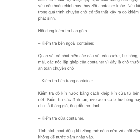
yêu cầu hoàn chỉnh hay thay đổi container khác. Nếu kiể
trong quá trình chuyên chở có tổn thất xảy ra do khiếm
phát sinh.
Nội dung kiểm tra bao gồm:
– Kiểm tra bên ngoài container.
Quan sát và phát hiện các dấu vết cào xước, hư hỏng,
mái, các nóc lắp ghép của container vì đây là chỗ thườn
an toàn chuyên chở.
– Kiểm tra bên trong container
Kiểm tra độ kín nước bằng cách khép kín cửa từ bên t
nứt. Kiểm tra các đinh tán, rivê xem có bị hư hỏng ha
như lỗ thông gió, ống dẫn hơi lạnh….
– Kiểm tra cửa container.
Tình hình hoạt động khi đóng mở cánh cửa và chốt đệ
không để nước xâm nhập vào.