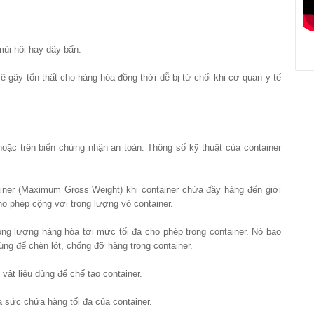
mùi hôi hay dây bẩn.
ẽ gây tổn thất cho hàng hóa đồng thời dễ bị từ chối khi cơ quan y tế
hoặc trên biển chứng nhận an toàn. Thông số kỹ thuật của container
tainer (Maximum Gross Weight) khi container chứa đầy hàng đến giới
o phép cộng với trọng lượng vỏ container.
rọng lượng hàng hóa tới mức tối đa cho phép trong container. Nó bao
dùng để chèn lót, chống đỡ hàng trong container.
vật liệu dùng để chế tạo container.
là sức chứa hàng tối đa của container.