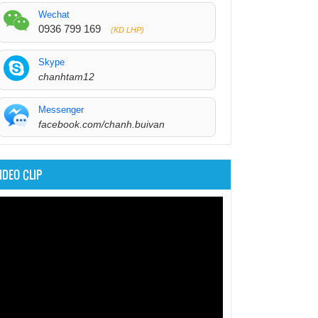
Wechat
0936 799 169
(KD LHP)
Skype
chanhtam12
Messenger
facebook.com/chanh.buivan
IDEO CLIP