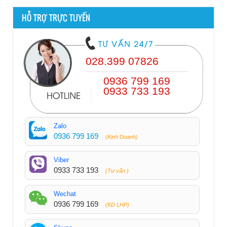
HỖ TRỢ TRỰC TUYẾN
028.399 07826
0936 799 169
0933 733 193
Zalo
0936 799 169
(Kinh Doanh)
Viber
0933 733 193
(Tư vấn )
Wechat
0936 799 169
(KD LHP)