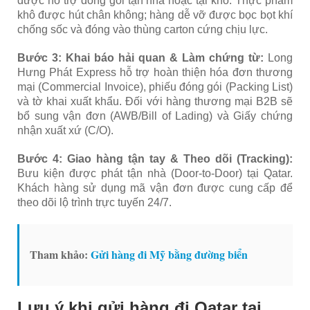
được hỗ trợ đóng gói tận nhà hoặc tại kho. Thực phẩm
khô được hút chân không; hàng dễ vỡ được bọc bọt khí
chống sốc và đóng vào thùng carton cứng chịu lực.
Bước 3: Khai báo hải quan & Làm chứng từ:
Long
Hưng Phát Express hỗ trợ hoàn thiện hóa đơn thương
mại (Commercial Invoice), phiếu đóng gói (Packing List)
và tờ khai xuất khẩu. Đối với hàng thương mại B2B sẽ
bổ sung vận đơn (AWB/Bill of Lading) và Giấy chứng
nhận xuất xứ (C/O).
Bước 4: Giao hàng tận tay & Theo dõi (Tracking):
Bưu kiện được phát tận nhà (Door-to-Door) tại Qatar.
Khách hàng sử dụng mã vận đơn được cung cấp để
theo dõi lộ trình trực tuyến 24/7.
Tham khảo:
Gửi hàng đi Mỹ bằng đường biển
Lưu ý khi gửi hàng đi Qatar tại