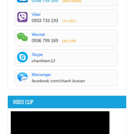
0936 799 169
(Kinh Doanh)
Viber
0933 733 193
(Tư vấn )
Wechat
0936 799 169
(KD LHP)
Skype
chanhtam12
Messenger
facebook.com/chanh.buivan
VIDEO CLIP