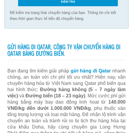
Để kiểm tra trạng thái chuyến hàng của bạn. Thông tin chi tiết
theo thời gian thực tế tiến độ chuyến hàng.
GỬI HÀNG ĐI QATAR, CÔNG TY VẬN CHUYỂN HÀNG ĐI
QATAR BÀNG ĐƯỜNG BIỂN.
Bạn đang tìm kiếm giải pháp
gửi hàng đi Qatar
nhanh
chóng, an toàn với chi phí tối ưu nhất? Hiện nay, vận
chuyển hàng hóa từ Việt Nam sang Qatar phổ biến qua
hai hình thức:
Đường hàng không (5 – 7 ngày làm
việc)
và
Đường biển (18 – 23 ngày)
. Mức cước phí gửi
hàng bằng máy bay dao động linh hoạt từ
140.000
VNĐ/kg đến dưới 1.000.000 VNĐ/kg
, phụ thuộc vào
tổng trọng lượng và loại mặt hàng. Để nhận lộ trình vận
chuyển an toàn và tránh rủi ro bị tịch thu hàng hóa tại
cửa khẩu Doha, hãy cùng chuyên gia Long Hưng