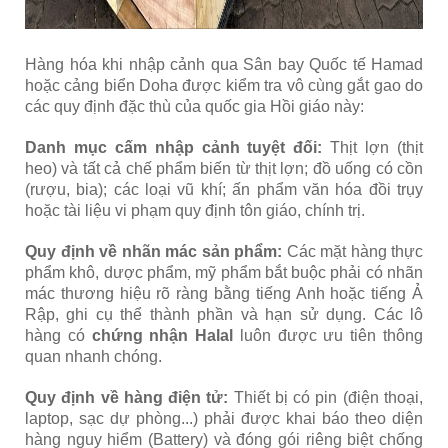
Hàng hóa khi nhập cảnh qua Sân bay Quốc tế Hamad
hoặc cảng biển Doha được kiểm tra vô cùng gắt gao do
các quy định đặc thù của quốc gia Hồi giáo này:
Danh mục cấm nhập cảnh tuyệt đối:
Thịt lợn (thịt
heo) và tất cả chế phẩm biến từ thịt lợn; đồ uống có cồn
(rượu, bia); các loại vũ khí; ấn phẩm văn hóa đồi trụy
hoặc tài liệu vi phạm quy định tôn giáo, chính trị.
Quy định về nhãn mác sản phẩm:
Các mặt hàng thực
phẩm khô, dược phẩm, mỹ phẩm bắt buộc phải có nhãn
mác thương hiệu rõ ràng bằng tiếng Anh hoặc tiếng Ả
Rập, ghi cụ thể thành phần và hạn sử dụng. Các lô
hàng có
chứng nhận Halal
luôn được ưu tiên thông
quan nhanh chóng.
Quy định về hàng điện tử:
Thiết bị có pin (điện thoại,
laptop, sạc dự phòng...) phải được khai báo theo diện
hàng nguy hiểm (Battery) và đóng gói riêng biệt chống