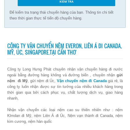
Để kiểm tra trạng thái chuyến hàng của bạn. Thông tin chi tiết
theo thời gian thực tế tiến độ chuyến hàng.
CÔNG TY VẬN CHUYỂN NỆM EVERON, LIÊN Á ĐI CANADA,
MỸ, ÚC, SINGAPORE.TẠI CẦN THƠ
Công ty Long Hưng Phát chuyên nhận vận chuyển hàng đi nước
ngoài bằng đường hàng không và đường biển , chuyên nhận
gửi
nệm đi Mỹ
, gửi nệm đi Úc,
Vận chuyển nệm đi Canada
giá rẻ, là
công ty luôn nhận được sự tin tưởng của nhiều khách hàng trong
thời gian qua bởi cách phục vụ, chất lượng dịch vụ, giao hàng
nhanh,
Nhận vận chuyển các loại nệm cao su thiên nhiên như : nệm
Klmdan đi Mỹ, nệm Liên Á đi Úc, Nệm vạn thành đi Canada, nệm
kim cương, nệm hàn quốc