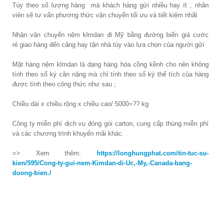
Tùy theo số lượng hàng mà khách hàng gửi nhiều hay ít , nhân
viên sẽ tư vấn phương thức vận chuyển tối ưu và tiết kiệm nhất
Nhận vận chuyển nệm klmdan đi Mỹ bằng đường biển giá cước
rẻ giao hàng đến cảng hay tận nhà tùy vào lựa chọn của người gửi
Mặt hàng nệm klmdan là dạng hàng hóa cồng kềnh cho nên không
tính theo số ký cân nặng mà chỉ tính theo số ký thể tích của hàng
được tính theo công thức như sau ;
Chiều dài x chiều rộng x chiều cao/ 5000=?? kg
Công ty miễn phí dịch vụ đóng gói carton, cung cấp thùng miễn phí
và các chương trình khuyến mãi khác.
=> Xem thêm:
https://longhungphat.com/tin-tuc-su-
kien/595/Cong-ty-gui-nem-Kimdan-di-Uc,-My,-Canada-bang-
duong-bien./