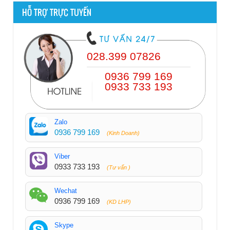
HỖ TRỢ TRỰC TUYẾN
028.399 07826
0936 799 169
0933 733 193
Zalo
0936 799 169
(Kinh Doanh)
Viber
0933 733 193
(Tư vấn )
Wechat
0936 799 169
(KD LHP)
Skype