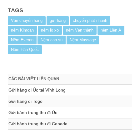
TAGS
Vận chuyển hàng
gửi hàng
chuyển phát nhanh
nệm Klmdan
nệm lò xo
nệm Vạn thành
nệm Liên Á
Nệm Everon
Nệm cao su
Nệm Massage
Nệm Hàn Quốc
CÁC BÀI VIẾT LIÊN QUAN
Gửi hàng đi Úc tại Vĩnh Long
Gửi hàng đi Togo
Gửi bánh trung thu đi Úc
Gửi bánh trung thu đi Canada