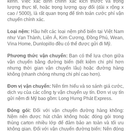
kềnh. Việc xác định chính xác kích thước và trọng
lượng thực tế, hoặc trọng lượng quy đổi (dài x rộng x
cao / 5000), là rất quan trọng để tính toán cước phí vận
chuyển chính xác.
Loại nệm:
Hầu hết các loại nệm phổ biến tại Việt Nam
như Vạn Thành, Liên Á, Kim Cương, Đồng Phú, Wean,
Vina Home, Dunlopillo đều có thể được gửi đi Mỹ.
Phương thức vận chuyển:
Bạn có thể lựa chọn giữa
vận chuyển bằng đường biển (tiết kiệm chi phí hơn
nhưng thời gian vận chuyển lâu) hoặc đường hàng
không (nhanh chóng nhưng chi phí cao hơn).
Đơn vị vận chuyển:
Nên tìm hiểu và so sánh giá cước,
dịch vụ của các công ty vận chuyển uy tín. Đơn vị uy tín
gửi nệm đi Mỹ bao gồm: Long Hưng Phát Express.
Đóng gói:
Đối với vận chuyển đường hàng không:
Nệm nên được hút chân không hoặc đóng gói trong
thùng carton nhiều lớp để đảm bảo an toàn và tối ưu
không gian.
Đối với vận chuyển đường biển: Nên đóng