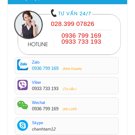
028.399 07826
0936 799 169
0933 733 193
Zalo
0936 799 169
(Kinh Doanh)
Viber
0933 733 193
(Tư vấn )
Wechat
0936 799 169
(KD LHP)
Skype
chanhtam12