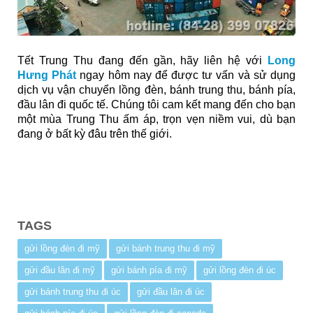
Tết Trung Thu đang đến gần, hãy liên hệ với
Long
Hưng Phát
ngay hôm nay để được tư vấn và sử dụng
dịch vụ vận chuyển lồng đèn, bánh trung thu, bánh pía,
đầu lân đi quốc tế. Chúng tôi cam kết mang đến cho bạn
một mùa Trung Thu ấm áp, trọn vẹn niềm vui, dù bạn
đang ở bất kỳ đâu trên thế giới.
TAGS
gửi lồng đèn đi mỹ
gửi bánh trung thu đi mỹ
gửi đầu lân đi mỹ
gửi bánh pía đi mỹ
gửi lồng đèn đi úc
gửi bánh trung thu đi úc
gửi đầu lân đi úc