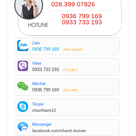
028.399 07826
0936 799 169
0933 733 193
Zalo
0936 799 169
(Kinh Doanh)
Viber
0933 733 193
(Tư vấn )
Wechat
0936 799 169
(KD LHP)
Skype
chanhtam12
Messenger
facebook.com/chanh.buivan