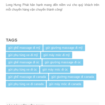
Long Hưng Phát hân hạnh mang đến niềm vui cho quý khách trên
mỗi chuyến hàng vận chuyển thành công!
TAGS
gửi ghế massage đi mỹ
gửi giường massage đi mỹ
gửi phụ tùng xe đi mỹ
gửi máy móc đi mỹ
gửi ghế massage đi úc
gửi giường massage đi úc
gửi phụ tùng xe đi úc
gửi máy móc đi úc
gửi ghế massage đi canada
gửi giường massage đi canada
gửi phụ tùng xe đi canada
gửi máy móc đi canada