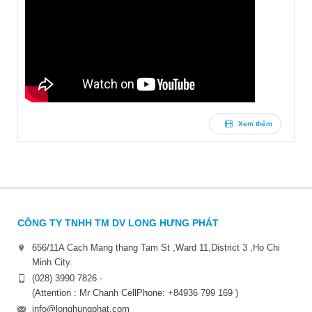
Xem thêm
CÔNG TY TNHH TM DV LONG HƯNG PHÁT
656/11A Cach Mang thang Tam St ,Ward 11,District 3 ,Ho Chi
Minh City.
(028) 3990 7826 -
(Attention : Mr Chanh CellPhone: +84936 799 169 )
info@longhungphat.com