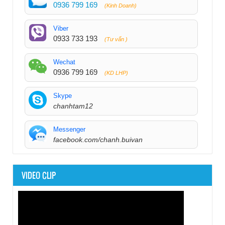
0936 799 169
(Kinh Doanh)
Viber
0933 733 193
(Tư vấn )
Wechat
0936 799 169
(KD LHP)
Skype
chanhtam12
Messenger
facebook.com/chanh.buivan
VIDEO CLIP