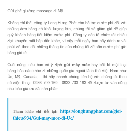
Gửi ghế giường massage đi Mỹ
Không chỉ thể, công ty Long Hưng Phát còn hỗ trợ cước phí đối với
những đơn hàng có khối lượng lớn, chúng tôi sẽ giảm giá để giúp
quý khách hàng tiết kiệm cước phí. Công ty còn tổ chức rất nhiều
đợt khuyến mãi hấp dẫn khác, vì vậy mỗi ngày bạn hãy dành ra vài
phút để theo dõi những thông tin của chúng tôi để săn cước phí gửi
hàng giá rẻ.
Cuối cùng, nếu bạn có ý định
gửi máy móc
hay bất kì một loại
hàng hóa nào khác đi những quốc gia ngoài lãnh thổ Việt Nam như
Úc, Mỹ, Canada,... thì hãy nhanh chóng liên hệ với chúng tôi theo
số điện thoại: 0936 799 169 - 0933 733 193 để được tư vấn cũng
như báo giá ưu đãi sản phẩm.
https://longhungphat.com/gioi-
Tham khảo chi tiết tại:
thieu/934/Gui-may-moc-di-Uc/