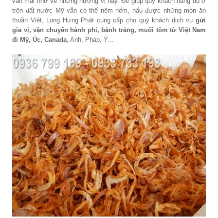
vẫn mãi nhớ về những hương vị này. Để giúp quý khách hàng dù ở
trên đất nước Mỹ vẫn có thể nêm nếm, nấu được những món ăn
thuần Việt, Long Hưng Phát cung cấp cho quý khách dịch vụ
gửi
gia vị, vận chuyển hành phi, bánh tráng, muối tôm từ Việt Nam
đi Mỹ, Úc, Canada
, Anh, Pháp, Ý...