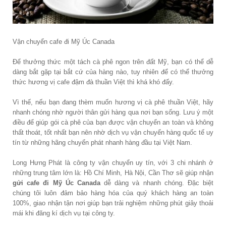
Vận chuyển cafe đi Mỹ Úc Canada
Để thưởng thức một tách cà phê ngon trên đất Mỹ, bạn có thể dễ
dàng bắt gặp tại bắt cứ của hàng nào, tuy nhiên để có thể thưởng
thức hương vị cafe đậm đà thuần Việt thì khá khó đấy.
Vì thế, nếu bạn đang thèm muốn hương vị cà phê thuần Việt, hãy
nhanh chóng nhờ người thân gửi hàng qua nơi bạn sống. Lưu ý một
điều để giúp gói cà phê của bạn được vận chuyển an toàn và không
thất thoát, tốt nhất bạn nên nhờ dịch vụ vận chuyển hàng quốc tế uy
tín từ những hãng chuyển phát nhanh hàng đầu tại Việt Nam.
Long Hưng Phát là công ty vận chuyển uy tín, với 3 chi nhánh ở
những trung tâm lớn là: Hồ Chí Minh, Hà Nội, Cần Thơ sẽ giúp nhận
gửi cafe đi Mỹ Úc Canada
dễ dàng và nhanh chóng. Đặc biệt
chúng tôi luôn đảm bảo hàng hóa của quý khách hàng an toàn
100%, giao nhận tận nơi giúp bạn trải nghiệm những phút giây thoải
mái khi đăng kí dịch vụ tại công ty.