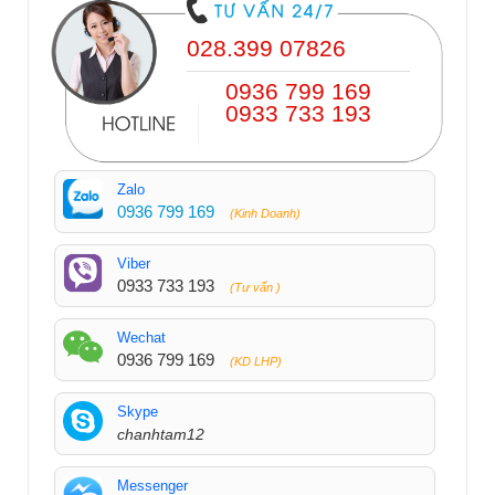
028.399 07826
0936 799 169
0933 733 193
Zalo
0936 799 169
(Kinh Doanh)
Viber
0933 733 193
(Tư vấn )
Wechat
0936 799 169
(KD LHP)
Skype
chanhtam12
Messenger