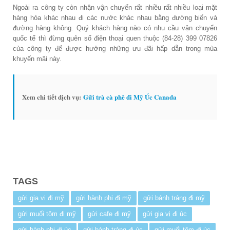
Ngoài ra công ty còn nhận vận chuyển rất nhiều rất nhiều loại mặt
hàng hóa khác nhau đi các nước khác nhau bằng đường biển và
đường hàng không. Quý khách hàng nào có nhu cầu vận chuyển
quốc tế thì đừng quên số điện thoại quen thuộc (84-28) 399 07826
của công ty để được hưởng những ưu đãi hấp dẫn trong mùa
khuyến mãi này.
Xem chi tiết dịch vụ:
Gửi trà cà phê đi Mỹ Úc Canada
TAGS
gửi gia vị đi mỹ
gửi hành phi đi mỹ
gửi bánh tráng đi mỹ
gửi muối tôm đi mỹ
gửi cafe đi mỹ
gửi gia vị đi úc
gửi hành phi đi úc
gửi bánh tráng đi úc
gửi muối tôm đi úc