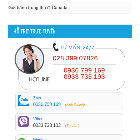
Gửi bánh trung thu đi Canada
HỖ TRỢ TRỰC TUYẾN
028.399 07826
0936 799 169
0933 733 193
Zalo
0936 799 169
(Kinh Doanh)
Viber
0933 733 193
(Tư vấn )
Wechat