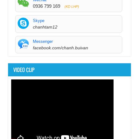
0936 799 169
(KD LHP)
Skype
chanhtam12
Messenger
facebook.com/chanh.buivan
VIDEO CLIP