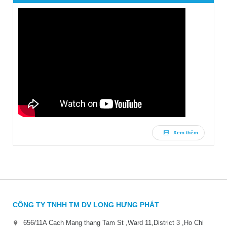
Xem thêm
CÔNG TY TNHH TM DV LONG HƯNG PHÁT
656/11A Cach Mang thang Tam St ,Ward 11,District 3 ,Ho Chi