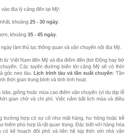
vào địa lý cảng đến tại Mỹ:
nhất, khoảng
25 - 30 ngày
.
hơn, khoảng
35 - 45 ngày
.
ngày làm thủ tục thông quan và vận chuyển nội địa Mỹ.
h từ Việt Nam đến Mỹ và địa điểm đến (bờ Đông hay bờ
 chuyển. Các tuyến đường biển tới cảng Mỹ sẽ có thời
và góc neo tàu.
Lịch trình tàu và tần suất chuyến
: Tần
ịnh thời gian trung bình và tính linh hoạt.
a bão, giông hoặc mùa cao điểm vận chuyển (ví dụ dịp lễ
ời gian chờ và chi phí. Việc nắm bắt lịch mùa và điều
ng trường hợp có sự cố như mất hàng, hư hỏng hoặc trễ
 bảo hiểm phù hợp là rất quan trọng. Đặc biệt với hàng hóa
 có kế hoạch đối phó và liên hệ kịp thời với nhà vận