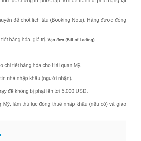
thủ tục chứng từ phức tạp hơn để tránh bị phạt nặng tại
huyển để chốt lịch tàu (Booking Note). Hàng được đóng
tiết hàng hóa, giá trị.
Vận đơn (Bill of Lading).
o chi tiết hàng hóa cho Hải quan Mỹ.
tin nhà nhập khẩu (người nhận).
hạy để không bị phạt lên tới 5.000 USD.
Mỹ, làm thủ tục đóng thuế nhập khẩu (nếu có) và giao
n