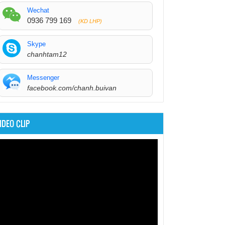
Wechat
0936 799 169
(KD LHP)
Skype
chanhtam12
Messenger
facebook.com/chanh.buivan
IDEO CLIP