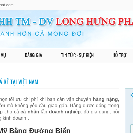
hat.com
 VỤ
BẢNG GIÁ
TIN TỨC - SỰ KIỆN
HỖ TRỢ
 RẺ TẠI VIỆT NAM
K
họn tối ưu chi phí khi bạn cần vận chuyển
hàng nặng,
lớn
mà không yêu cầu giao gấp. Hàng được đóng trong
ợp cho cả
cá nhân
lẫn
doanh nghiệp
: đồ gia dụng, nội
àng kinh doanh…
Mỹ Bằng Đường Biển