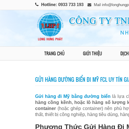
Hotline:
0933 733 193
Mail
info@longhungp
TRANG CHỦ
GIỚI THIỆU
DỊCH
GỬI HÀNG ĐƯỜNG BIỂN ĐI MỸ FCL UY TÍN GIÁ
Gửi hàng đi Mỹ bằng đường biển
là lựa c
hàng cồng kềnh, hoặc lô hàng số lượng 
container
(hoặc ghép container) nên phù h
thất, thiết bị công nghiệp, hàng tiêu dùng, h
Phương Thức Gửi Hàng Đi 