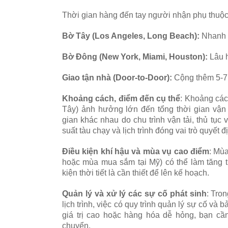
Thời gian hàng đến tay người nhận phụ thuộc 
Bờ Tây (Los Angeles, Long Beach):
Nhanh 
Bờ Đông (New York, Miami, Houston):
Lâu 
Giao tận nhà (Door-to-Door):
Cộng thêm 5-7 
Khoảng cách, điểm đến cụ thể
: Khoảng các
Tây) ảnh hưởng lớn đến tổng thời gian vận
gian khác nhau do chu trình vận tải, thủ tục 
suất tàu chạy và lịch trình đóng vai trò quyết đ
Điều kiện khí hậu và mùa vụ cao điểm
: Mù
hoặc mùa mua sắm tại Mỹ) có thể làm tăng th
kiện thời tiết là cần thiết để lên kế hoạch.
Quản lý và xử lý các sự cố phát sinh
: Tro
lịch trình, việc có quy trình quản lý sự cố và
giá trị cao hoặc hàng hóa dễ hỏng, bạn cần
chuyển.