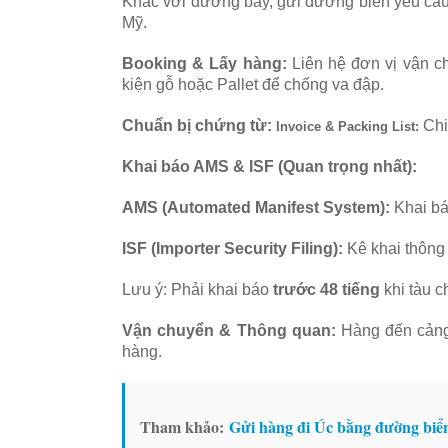
Khác với đường bay, gửi đường biển yêu cầu 
Mỹ.
Booking & Lấy hàng:
Liên hệ đơn vị vận c
kiện gỗ hoặc Pallet để chống va đập.
Chuẩn bị chứng từ:
Chi 
Invoice & Packing List:
Khai báo AMS & ISF (Quan trọng nhất):
AMS (Automated Manifest System):
Khai bá
ISF (Importer Security Filing):
Kê khai thông 
Lưu ý:
Phải khai báo
trước 48 tiếng
khi tàu c
Vận chuyển & Thông quan:
Hàng đến cảng 
hàng.
Tham khảo:
Gửi hàng đi Úc bằng đường biể