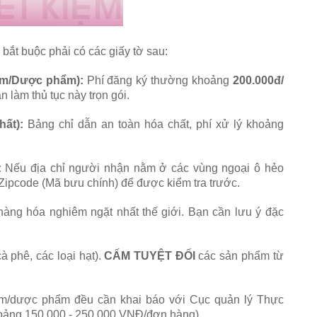
bắt buộc phải có các giấy tờ sau:
ẩm/Dược phẩm):
Phí đăng ký thường khoảng
200.000đ/
n làm thủ tục này trọn gói.
ất):
Bảng chỉ dẫn an toàn hóa chất, phí xử lý khoảng
:
Nếu địa chỉ người nhận nằm ở các vùng ngoại ô hẻo
 Zipcode (Mã bưu chính) để được kiểm tra trước.
hàng hóa nghiêm ngặt nhất thế giới. Bạn cần lưu ý đặc
à phê, các loại hạt).
CẤM TUYỆT ĐỐI
các sản phẩm từ
m/dược phẩm đều cần khai báo với Cục quản lý Thực
oảng 150.000 - 250.000 VNĐ/đơn hàng).