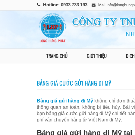
Hotline:
0933 733 193
Mail
info@longhungp
TRANG CHỦ
GIỚI THIỆU
DỊCH
BẢNG GIÁ CƯỚC GỬI HÀNG ĐI MỸ
Bảng giá gửi hàng đi Mỹ
không chỉ đơn thuầ
thông quan an toàn, không bị tiêu hủy. Bài
bạn bảng giá cước gửi hàng đi Mỹ chi tiết nă
phí vận chuyển hàng từ Việt Nam đi Mỹ.
Bảng giá gửi hàng đi Mỹ tạ