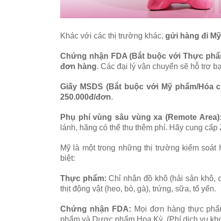
Khác với các thị trường khác,
gửi hàng đi Mỹ
Chứng nhận FDA (Bắt buộc với Thực ph
đơn hàng
. Các đại lý vận chuyển sẽ hỗ trợ bạ
Giấy MSDS (Bắt buộc với Mỹ phẩm/Hóa ch
250.000đ/đơn
.
Phụ phí vùng sâu vùng xa (Remote Area)
lánh, hãng có thể thu thêm phí. Hãy cung cấp
Mỹ là một trong những thị trường kiểm soát 
biệt:
Thực phẩm:
Chỉ nhận đồ khô (hải sản khô, c
thịt động vật (heo, bò, gà), trứng, sữa, tổ yến.
Chứng nhận FDA:
Mọi đơn hàng thực phẩ
phẩm và Dược phẩm Hoa Kỳ. (Phí dịch vụ kh