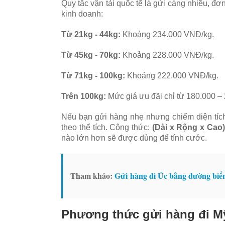
Quy tắc vận tải quốc tế là gửi càng nhiều, đơ
kinh doanh:
Từ 21kg - 44kg:
Khoảng 234.000 VNĐ/kg.
Từ 45kg - 70kg:
Khoảng 228.000 VNĐ/kg.
Từ 71kg - 100kg:
Khoảng 222.000 VNĐ/kg.
Trên 100kg:
Mức giá ưu đãi chỉ từ 180.000 –
Nếu bạn gửi hàng nhẹ nhưng chiếm diện tích 
theo thể tích. Công thức:
(Dài x Rộng x Cao)
nào lớn hơn sẽ được dùng để tính cước.
Tham khảo:
Gửi hàng đi Úc bằng đường biể
Phương thức gửi hàng đi M