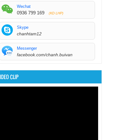
Wechat
0936 799 169
(KD LHP)
Skype
chanhtam12
Messenger
facebook.com/chanh.buivan
IDEO CLIP