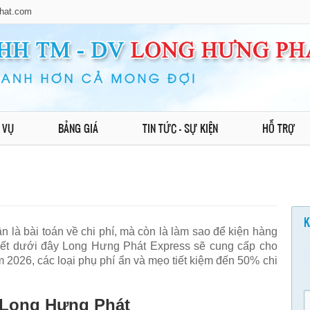
hat.com
 VỤ
BẢNG GIÁ
TIN TỨC - SỰ KIỆN
HỖ TRỢ
K
n là bài toán về chi phí, mà còn là làm sao để kiện hàng
 viết dưới đây Long Hưng Phát Express sẽ cung cấp cho
m 2026, các loại phụ phí ẩn và mẹo tiết kiệm đến 50% chi
i Long Hưng Phát