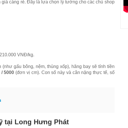
n giá càng rẻ. Đây là lựa chọn lý tưởng cho các chủ shop
 210.000 VNĐ/kg.
(như gấu bông, nệm, thùng xốp), hãng bay sẽ tính tiền
 / 5000
(đơn vị cm). Con số này và cân nặng thực tế, số
n
ỹ tại Long Hưng Phát