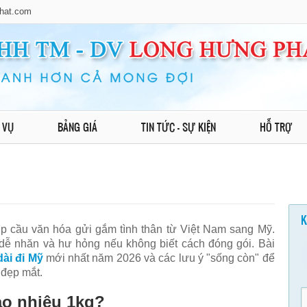
hat.com
 VỤ
BẢNG GIÁ
TIN TỨC - SỰ KIỆN
HỖ TRỢ
K
ịp cầu văn hóa gửi gắm tình thân từ Việt Nam sang Mỹ.
 dễ nhăn và hư hỏng nếu không biết cách đóng gói. Bài
dài đi Mỹ
mới nhất năm 2026 và các lưu ý "sống còn" để
 đẹp mắt.
ao nhiêu 1kg?