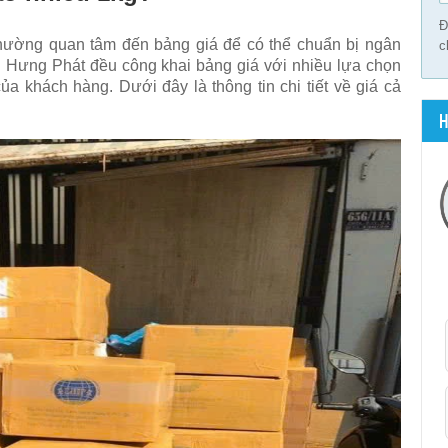
Đ
hường quan tâm đến bảng giá để có thể chuẩn bị ngân
c
 Hưng Phát đều công khai bảng giá với nhiều lựa chọn
 khách hàng. Dưới đây là thông tin chi tiết về giá cả
H