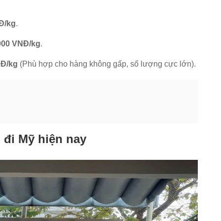
Đ/kg
.
.000 VNĐ/kg
.
NĐ/kg
(Phù hợp cho hàng không gấp, số lượng cực lớn).
 đi Mỹ hiện nay