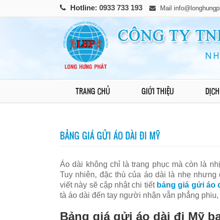
Hotline:
0933 733 193
Mail
info@longhungp
TRANG CHỦ
GIỚI THIỆU
DỊCH
BẢNG GIÁ GỬI ÁO DÀI ĐI MỸ
Áo dài không chỉ là trang phục mà còn là nh
Tuy nhiên, đặc thù của áo dài là nhẹ nhưng
viết này sẽ cập nhật chi tiết
bảng giá gửi áo 
tà áo dài đến tay người nhận vẫn phẳng phiu,
Bảng giá gửi áo dài đi Mỹ b