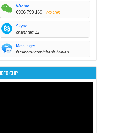
Wechat
0936 799 169
(KD LHP)
Skype
chanhtam12
Messenger
facebook.com/chanh.buivan
IDEO CLIP