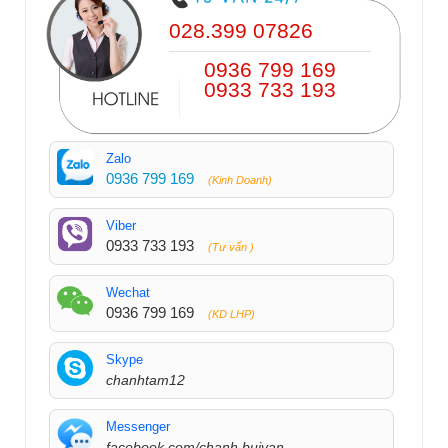
028.399 07826
0936 799 169
0933 733 193
Zalo
0936 799 169
(Kinh Doanh)
Viber
0933 733 193
(Tư vấn )
Wechat
0936 799 169
(KD LHP)
Skype
chanhtam12
Messenger
facebook.com/chanh.buivan