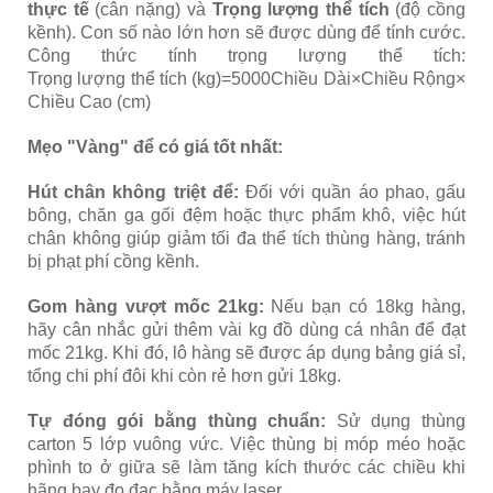
thực tế
(cân nặng) và
Trọng lượng thể tích
(độ cồng
kềnh). Con số nào lớn hơn sẽ được dùng để tính cước.
Công thức tính trọng lượng thể tích:
Trọng lượng thể tích (kg)=5000Chiều Dài×Chiều Rộng×
Chiều Cao (cm)​
Mẹo "Vàng" để có giá tốt nhất:
Hút chân không triệt để:
Đối với quần áo phao, gấu
bông, chăn ga gối đệm hoặc thực phẩm khô, việc hút
chân không giúp giảm tối đa thể tích thùng hàng, tránh
bị phạt phí cồng kềnh.
Gom hàng vượt mốc 21kg:
Nếu bạn có 18kg hàng,
hãy cân nhắc gửi thêm vài kg đồ dùng cá nhân để đạt
mốc 21kg. Khi đó, lô hàng sẽ được áp dụng bảng giá sỉ,
tổng chi phí đôi khi còn rẻ hơn gửi 18kg.
Tự đóng gói bằng thùng chuẩn:
Sử dụng thùng
carton 5 lớp vuông vức. Việc thùng bị móp méo hoặc
phình to ở giữa sẽ làm tăng kích thước các chiều khi
hãng bay đo đạc bằng máy laser.