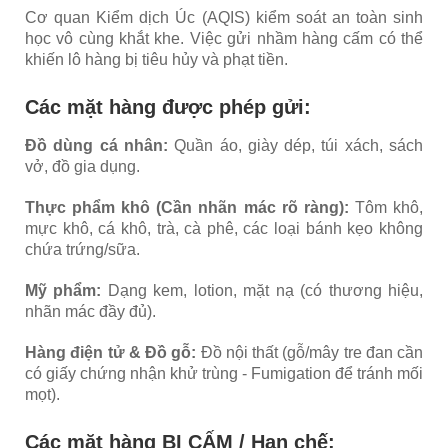
Cơ quan Kiểm dịch Úc (AQIS) kiểm soát an toàn sinh
học vô cùng khắt khe. Việc gửi nhầm hàng cấm có thể
khiến lô hàng bị tiêu hủy và phạt tiền.
Các mặt hàng được phép gửi:
Đồ dùng cá nhân:
Quần áo, giày dép, túi xách, sách
vở, đồ gia dụng.
Thực phẩm khô (Cần nhãn mác rõ ràng):
Tôm khô,
mực khô, cá khô, trà, cà phê, các loại bánh kẹo không
chứa trứng/sữa.
Mỹ phẩm:
Dạng kem, lotion, mặt nạ (có thương hiệu,
nhãn mác đầy đủ).
Hàng điện tử & Đồ gỗ:
Đồ nội thất (gỗ/mây tre đan cần
có giấy chứng nhận khử trùng - Fumigation để tránh mối
mọt).
Các mặt hàng BỊ CẤM / Hạn chế: