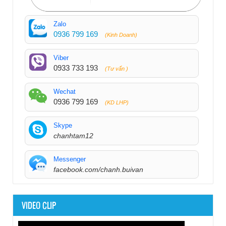
Zalo
0936 799 169
(Kinh Doanh)
Viber
0933 733 193
(Tư vấn )
Wechat
0936 799 169
(KD LHP)
Skype
chanhtam12
Messenger
facebook.com/chanh.buivan
VIDEO CLIP