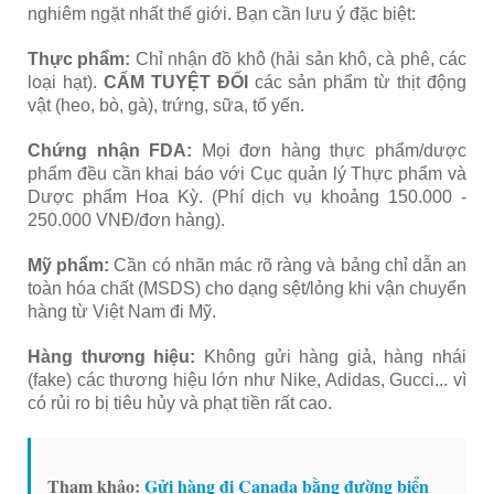
nghiêm ngặt nhất thế giới. Bạn cần lưu ý đặc biệt:
Thực phẩm:
Chỉ nhận đồ khô (hải sản khô, cà phê, các
loại hạt).
CẤM TUYỆT ĐỐI
các sản phẩm từ thịt động
vật (heo, bò, gà), trứng, sữa, tổ yến.
Chứng nhận FDA:
Mọi đơn hàng thực phẩm/dược
phẩm đều cần khai báo với Cục quản lý Thực phẩm và
Dược phẩm Hoa Kỳ. (Phí dịch vụ khoảng 150.000 -
250.000 VNĐ/đơn hàng).
Mỹ phẩm:
Cần có nhãn mác rõ ràng và bảng chỉ dẫn an
toàn hóa chất (MSDS) cho dạng sệt/lỏng khi vận chuyển
hàng từ Việt Nam đi Mỹ.
Hàng thương hiệu:
Không gửi hàng giả, hàng nhái
(fake) các thương hiệu lớn như Nike, Adidas, Gucci... vì
có rủi ro bị tiêu hủy và phạt tiền rất cao.
Tham khảo:
Gửi hàng đi Canada bằng đường biển