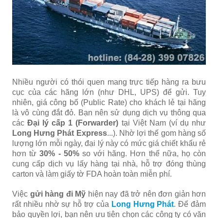
Nhiều người có thói quen mang trực tiếp hàng ra bưu
cục của các hãng lớn (như DHL, UPS) để gửi. Tuy
nhiên, giá công bố (Public Rate) cho khách lẻ tại hãng
là vô cùng đắt đỏ. Bạn nên sử dụng dịch vụ thông qua
các
Đại lý cấp 1 (Forwarder)
tại Việt Nam (ví dụ như
Long Hưng Phát Express
...). Nhờ lợi thế gom hàng số
lượng lớn mỗi ngày, đại lý này có mức giá chiết khấu rẻ
hơn từ
30% - 50%
so với hãng. Hơn thế nữa, họ còn
cung cấp dịch vụ lấy hàng tại nhà, hỗ trợ đóng thùng
carton và làm giấy tờ FDA hoàn toàn miễn phí.
Việc
gửi hàng đi Mỹ
hiện nay đã trở nên đơn giản hơn
rất nhiều nhờ sự hỗ trợ của
Long Hưng Phát
. Để đảm
bảo quyền lợi, bạn nên ưu tiên chọn các công ty có văn