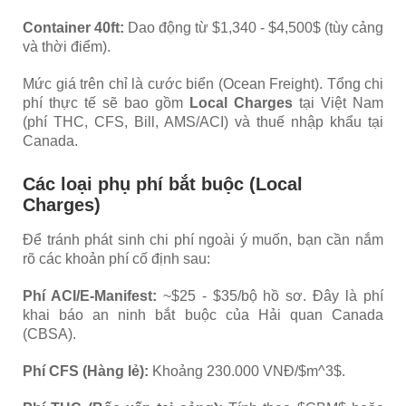
Container 40ft:
Dao động từ $1,340 - $4,500$ (tùy cảng
và thời điểm).
Mức giá trên chỉ là cước biển (Ocean Freight). Tổng chi
phí thực tế sẽ bao gồm
Local Charges
tại Việt Nam
(phí THC, CFS, Bill, AMS/ACI) và thuế nhập khẩu tại
Canada.
Các loại phụ phí bắt buộc (Local
Charges)​
Để tránh phát sinh chi phí ngoài ý muốn, bạn cần nắm
rõ các khoản phí cố định sau:
Phí ACI/E-Manifest:
~$25 - $35/bộ hồ sơ. Đây là phí
khai báo an ninh bắt buộc của Hải quan Canada
(CBSA).
Phí CFS (Hàng lẻ):
Khoảng 230.000 VNĐ/$m^3$.