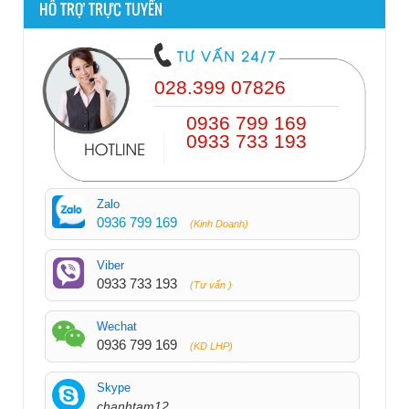
HỖ TRỢ TRỰC TUYẾN
028.399 07826
0936 799 169
0933 733 193
Zalo
0936 799 169
(Kinh Doanh)
Viber
0933 733 193
(Tư vấn )
Wechat
0936 799 169
(KD LHP)
Skype
chanhtam12