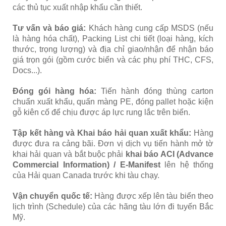
các thủ tục xuất nhập khẩu cần thiết.
Tư vấn và báo giá:
Khách hàng cung cấp MSDS (nếu
là hàng hóa chất), Packing List chi tiết (loại hàng, kích
thước, trọng lượng) và địa chỉ giao/nhận để nhận báo
giá trọn gói (gồm cước biển và các phụ phí THC, CFS,
Docs...).
Đóng gói hàng hóa:
Tiến hành đóng thùng carton
chuẩn xuất khẩu, quấn màng PE, đóng pallet hoặc kiện
gỗ kiên cố để chịu được áp lực rung lắc trên biển.
Tập kết hàng và Khai báo hải quan xuất khẩu:
Hàng
được đưa ra cảng bãi. Đơn vị dịch vụ tiến hành mở tờ
khai hải quan và bắt buộc phải
khai báo ACI (Advance
Commercial Information) / E-Manifest
lên hệ thống
của Hải quan Canada trước khi tàu chạy.
Vận chuyển quốc tế:
Hàng được xếp lên tàu biển theo
lịch trình (Schedule) của các hãng tàu lớn đi tuyến Bắc
Mỹ.